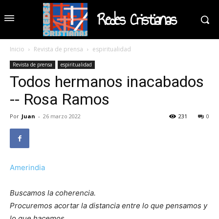
Redes Cristianas
Inicio
Revista de prensa
espiritualidad
Revista de prensa
espiritualidad
Todos hermanos inacabados
-- Rosa Ramos
Por
Juan
-
26 marzo 2022
231
0
Amerindia
Buscamos la coherencia.
Procuremos acortar la distancia entre lo que pensamos y
lo que hacemos.