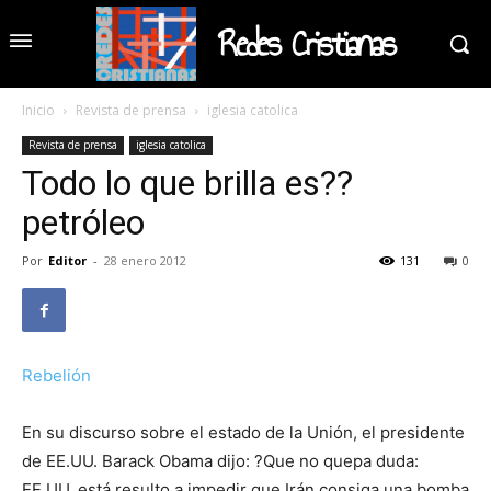
Redes Cristianas
Inicio
Revista de prensa
iglesia catolica
Revista de prensa
iglesia catolica
Todo lo que brilla es??
petróleo
Por
Editor
-
28 enero 2012
131
0
Rebelión
En su discurso sobre el estado de la Unión, el presidente
de EE.UU. Barack Obama dijo: ?Que no quepa duda:
EE.UU. está resulto a impedir que Irán consiga una bomba