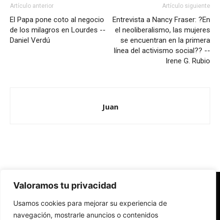
Artículo anterior
Artículo siguiente
El Papa pone coto al negocio
Entrevista a Nancy Fraser: ?En
de los milagros en Lourdes --
el neoliberalismo, las mujeres
Daniel Verdú
se encuentran en la primera
línea del activismo social?? --
Irene G. Rubio
Juan
Valoramos tu privacidad
Redes Cristianas
Usamos cookies para mejorar su experiencia de
Una mirada alternativa sobre la Iglesia católica y la sociedad
- Colectivos de Redes Cristianas
navegación, mostrarle anuncios o contenidos