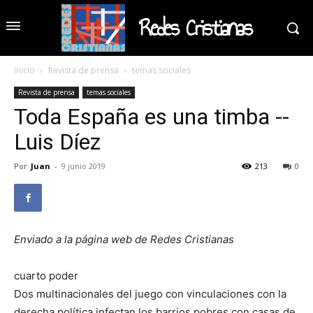
Redes Cristianas
Inicio
Revista de prensa
temas sociales
Revista de prensa
temas sociales
Toda España es una timba --
Luis Díez
Por
Juan
-
9 junio 2019
213
0
Enviado a la página web de Redes Cristianas
cuarto poder
Dos multinacionales del juego con vinculaciones con la
derecha política infectan los barrios pobres con casas de