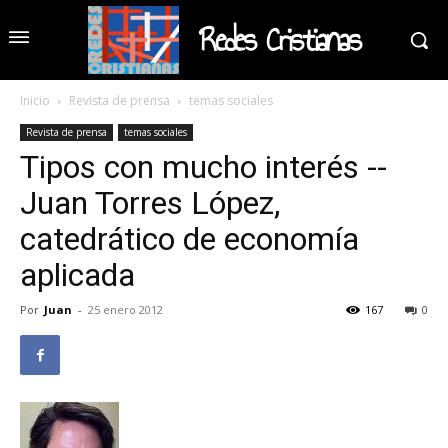
Redes Cristianas
Inicio
Revista de prensa
temas sociales
Revista de prensa
temas sociales
Tipos con mucho interés --
Juan Torres López,
catedrático de economía
aplicada
Por
Juan
-
25 enero 2012
167
0