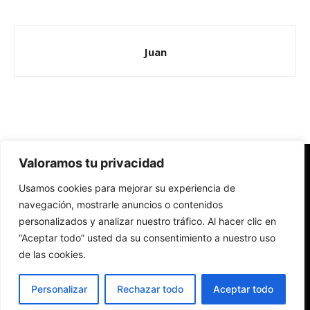
Juan
Valoramos tu privacidad
Redes Cristianas
Usamos cookies para mejorar su experiencia de
Una mirada alternativa sobre la Iglesia católica y la sociedad
- Colectivos de Redes Cristianas
navegación, mostrarle anuncios o contenidos
personalizados y analizar nuestro tráfico. Al hacer clic en
“Aceptar todo” usted da su consentimiento a nuestro uso
de las cookies.
Personalizar
Rechazar todo
Aceptar todo