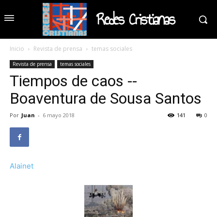
Redes Cristianas
Inicio
Revista de prensa
temas sociales
Revista de prensa
temas sociales
Tiempos de caos --
Boaventura de Sousa Santos
Por
Juan
-
6 mayo 2018
141
0
Alainet