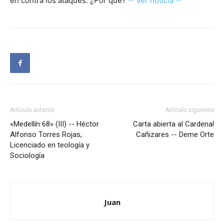
en contra los ataques. ¿Por qué?
··· Ver noticia ···
Artículo anterior
Artículo siguiente
«Medellín 68» (III) -- Héctor
Carta abierta al Cardenal
Alfonso Torres Rojas,
Cañizares -- Deme Orte
Licenciado en teología y
Sociología
Juan