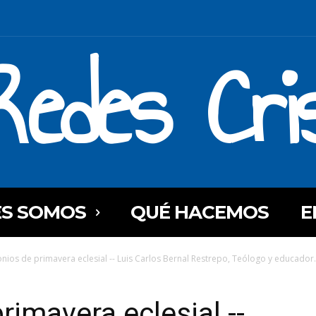
Redes Cri
ES SOMOS
QUÉ HACEMOS
E
nios de primavera eclesial -- Luis Carlos Bernal Restrepo, Teólogo y educador.
rimavera eclesial --