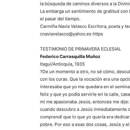
la búsqueda de caminos diversos a la Divinid
La embarga un sentimiento de gratitud con
el pasar del tiempo.
Carmiña Navia Velasco Escritora, poeta y t
cnaviavelasco@yahoo.es https
TESTIMONIO DE PRIMAVERA ECLESIAL
Federico Carrasquilla Muñoz
Itaguí/Antioquia, 1935
?De un momento a otro, no sé cómo, descub
con los curas. Que la vocación era una opci
interesaba que yo me quedara en el seminar
feliz y que yo podía servirle en la calle, cas
mí me apasionaba Jesús, entonces me dije: 
cuando descubro a Jesús inmediatamente d
comprendí que lo que yo quería era dedicarl
pobre. Por eso a esas dos cosas, Jesús y e