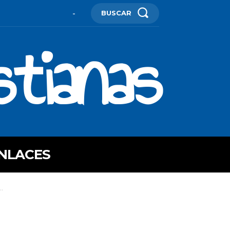
BUSCAR
-
stianas
NLACES
..