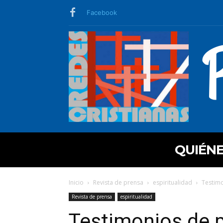
Facebook
QUIÉN
Inicio
Revista de prensa
espiritualidad
Testimo
Revista de prensa
espiritualidad
Testimonios de p