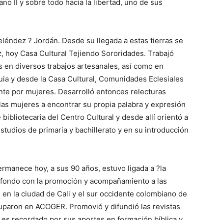
ano II y sobre todo hacia la libertad, uno de sus
 Meléndez ? Jordán. Desde su llegada a estas tierras se
z, hoy Casa Cultural Tejiendo Sororidades. Trabajó
en diversos trabajos artesanales, así como en
uia y desde la Casa Cultural, Comunidades Eclesiales
e por mujeres. Desarrolló entonces relecturas
las mujeres a encontrar su propia palabra y expresión
 bibliotecaria del Centro Cultural y desde allí orientó a
estudios de primaria y bachillerato y en su introducción
rmanece hoy, a sus 90 años, estuvo ligada a ?la
a fondo con la promoción y acompañamiento a las
en la ciudad de Cali y el sur occidente colombiano de
uparon en ACOGER. Promovió y difundió las revistas
 es recordado por sus aportes en formación bíblica y