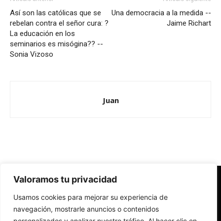
Así son las católicas que se
Una democracia a la medida --
rebelan contra el señor cura: ?
Jaime Richart
La educación en los
seminarios es misógina?? --
Sonia Vizoso
Juan
Valoramos tu privacidad
Redes Cristianas
Usamos cookies para mejorar su experiencia de
Una mirada alternativa sobre la Iglesia católica y la sociedad
- Colectivos de Redes Cristianas
navegación, mostrarle anuncios o contenidos
personalizados y analizar nuestro tráfico. Al hacer clic en