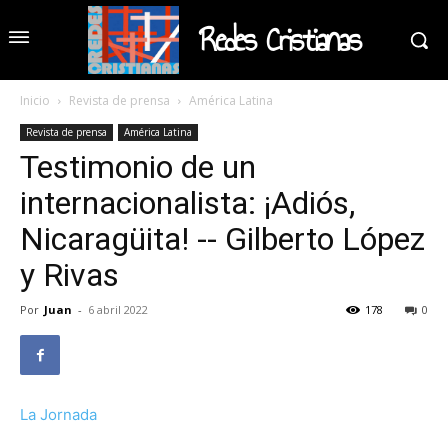
Redes Cristianas
Inicio
Revista de prensa
América Latina
Revista de prensa
América Latina
Testimonio de un
internacionalista: ¡Adiós,
Nicaragüita! -- Gilberto López
y Rivas
Por
Juan
-
6 abril 2022
178
0
La Jornada