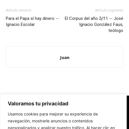
Artículo anterior
Artículo siguiente
Para el Papa sí hay dinero --
El Corpus del año 2¡!11 -- José
Ignacio Escolar
Ignacio González Faus,
teólogo
Juan
Valoramos tu privacidad
Redes Cristianas
Usamos cookies para mejorar su experiencia de
Una mirada alternativa sobre la Iglesia católica y la sociedad
- Colectivos de Redes Cristianas
navegación, mostrarle anuncios o contenidos
personalizados y analizar nuestro tráfico. Al hacer clic en