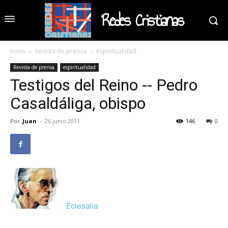
Redes Cristianas
Inicio
Revista de prensa
espiritualidad
Revista de prensa
espiritualidad
Testigos del Reino -- Pedro
Casaldáliga, obispo
Por
Juan
-
26 junio 2011
146
0
Eclesalia