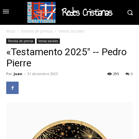
Redes Cristianas
Inicio
Revista de prensa
temas sociales
Revista de prensa
temas sociales
«Testamento 2025″ -- Pedro
Pierre
Por
Juan
-
31 diciembre 2025
295
0