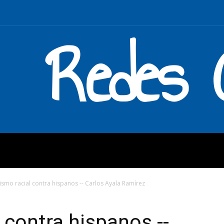
Redes C
MOS
QUÉ HACEMOS
ENLAC
ismo racial contra hispanos -- Carlos Ayala Ramírez
 contra hispanos --