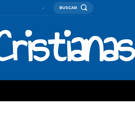
BUSCAR
-
ristianas
ES
MORE