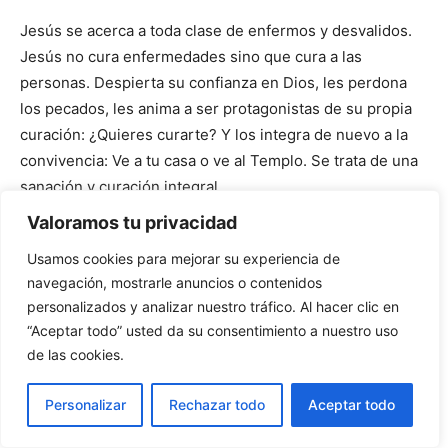
Jesús se acerca a toda clase de enfermos y desvalidos.
Jesús no cura enfermedades sino que cura a las
personas. Despierta su confianza en Dios, les perdona
los pecados, les anima a ser protagonistas de su propia
curación: ¿Quieres curarte? Y los integra de nuevo a la
convivencia: Ve a tu casa o ve al Templo. Se trata de una
sanación y curación integral.
Valoramos tu privacidad
Jesús hace esto con las personas enfermas, rotas,
Usamos cookies para mejorar su experiencia de
abatidas y humilladas y lo hace movido por la compasión
navegación, mostrarle anuncios o contenidos
queriendo que ellas sean las primeras en experimentar
personalizados y analizar nuestro tráfico. Al hacer clic en
que Dios es amigo de la vida.
“Aceptar todo” usted da su consentimiento a nuestro uso
de las cookies.
Pregunta: La misión curadora-sanadora del sufrimiento
humano, sobre todo de los más pobres y golpeados en la
Personalizar
Rechazar todo
Aceptar todo
vida ¿Es prioridad de nuestras Comunidades? ¿En qué se
manifiesta esto?