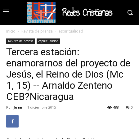
Redes Cristianas
Inicio
Revista de prensa
espiritualidad
Revista de prensa
espiritualidad
Tercera estación:
enamorarnos del proyecto de
Jesús, el Reino de Dios (Mc
1, 15) -- Arnaldo Zenteno
CEB?Nicaragua
Por
Juan
-
1 diciembre 2015
488
0