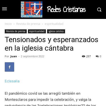
Redes Cristianas
Inicio
Revista de prensa
espiritualidad
Revista de prensa
espiritualidad
iglesia catolica
Tensionados y esperanzados
en la iglesia cántabra
Por
Juan
-
2 septiembre 2022
237
0
Eclesalia
El pandémico covid se las arregló también en
Montesclaros para impedir la celebración, y valga la
redundancia de las ?celebraciones teológicas?? de los