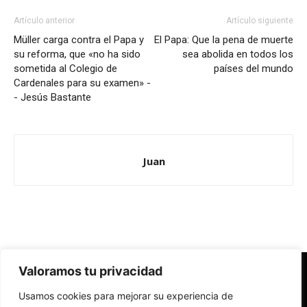
Artículo anterior
Artículo siguiente
Müller carga contra el Papa y
El Papa: Que la pena de muerte
su reforma, que «no ha sido
sea abolida en todos los
sometida al Colegio de
países del mundo
Cardenales para su examen» -
- Jesús Bastante
Juan
Valoramos tu privacidad
Redes Cristianas
Usamos cookies para mejorar su experiencia de
Una mirada alternativa sobre la Iglesia católica y la sociedad