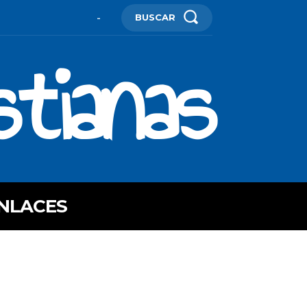
BUSCAR
-
stianas
NLACES