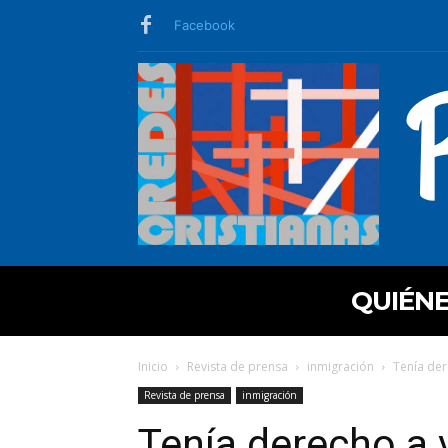
Facebook
QUIÉN
Inicio
Revista de prensa
inmigración
Tenía der
Revista de prensa
inmigración
Tenía derecho a v