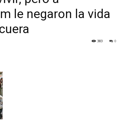
le negaron la vida
rcuera
383
0