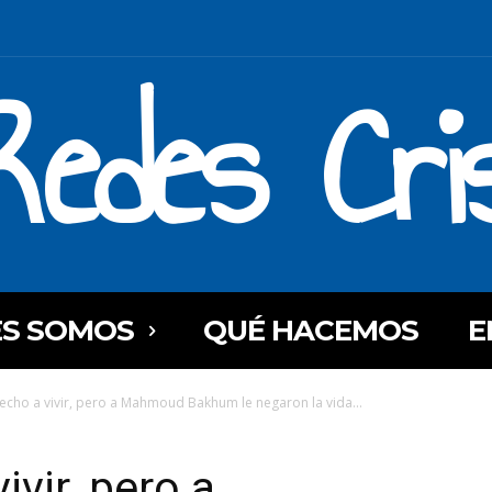
Redes Cri
ES SOMOS
QUÉ HACEMOS
E
echo a vivir, pero a Mahmoud Bakhum le negaron la vida...
ivir, pero a