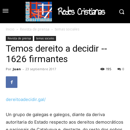
Redes Cristianas
Inicio
Revista de prensa
temas sociales
Revista de prensa
temas sociales
Temos dereito a decidir --
1626 firmantes
Por
Juan
-
23 septiembre 2017
195
0
dereitoadecidir.gal/
Un grupo de galegas e galegos, diante da deriva
autoritaria do Estado respecto aos dereitos democráticos
e nacionais de Catalunya e, destarte, do resto dos pobos