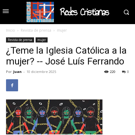
Redes Cristianas
Inicio
Revista de prensa
mujer
Revista de prensa
mujer
¿Teme la Iglesia Católica a la
mujer? -- José Luís Ferrando
Por
Juan
-
10 diciembre 2025
220
0