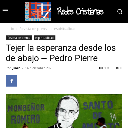
Redes Cristianas
Inicio
Revista de prensa
espiritualidad
Revista de prensa
espiritualidad
Tejer la esperanza desde los
de abajo -- Pedro Pierre
Por
Juan
-
14 diciembre 2025
191
0