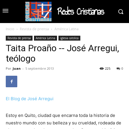
Redes Cristianas
Inicio
Revista de prensa
América Latina
Revista de prensa
América Latina
iglesia catolica
Taita Proaño -- José Arregui,
teólogo
Por
Juan
-
5 septiembre 2013
225
0
El Blog de José Arregui
Estoy en Quito, ciudad que encarna toda la historia de
nuestro mundo con su belleza y su crueldad, rodeada de