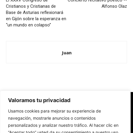
El XXXV Congreso de
Concierto recitativo poético --
Cristianos y Cristianas de
Alfonso Olaz
Base de Asturias reflexionará
en Gijón sobre la esperanza en
“un mundo en colapso”
Juan
Valoramos tu privacidad
Redes Cristianas
Usamos cookies para mejorar su experiencia de
Una mirada alternativa sobre la Iglesia católica y la sociedad
- Colectivos de Redes Cristianas
navegación, mostrarle anuncios o contenidos
personalizados y analizar nuestro tráfico. Al hacer clic en
“Aceptar todo” usted da su consentimiento a nuestro uso