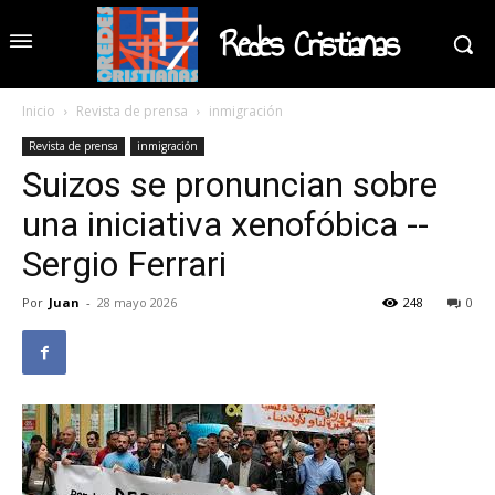
Redes Cristianas
Inicio
Revista de prensa
inmigración
Revista de prensa
inmigración
Suizos se pronuncian sobre
una iniciativa xenofóbica --
Sergio Ferrari
Por
Juan
-
28 mayo 2026
248
0