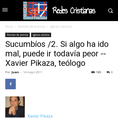
Redes Cristianas
Inicio
Revista de prensa
iglesia catolica
Revista de prensa
iglesia catolica
Sucumbíos /2. Si algo ha ido
mal, puede ir todavía peor --
Xavier Pikaza, teólogo
Por
Juan
-
14 mayo 2011
165
0
Xavier Pikaza