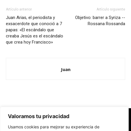
Artículo anterior
Artículo siguiente
Juan Arias, el periodista y
Objetivo: barrer a Syriza --
exsacerdote que conoció a 7
Rossana Rossanda
papas: «El escándalo que
creaba Jesús es el escándalo
que crea hoy Francisco»
Juan
Valoramos tu privacidad
Redes Cristianas
Usamos cookies para mejorar su experiencia de
Una mirada alternativa sobre la Iglesia católica y la sociedad