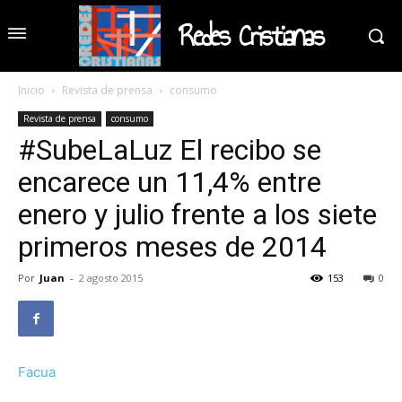
Redes Cristianas
Inicio
Revista de prensa
consumo
Revista de prensa
consumo
#SubeLaLuz El recibo se
encarece un 11,4% entre
enero y julio frente a los siete
primeros meses de 2014
Por
Juan
-
2 agosto 2015
153
0
Facua