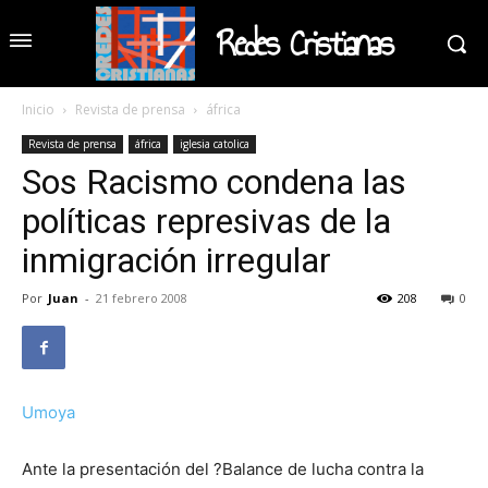
Redes Cristianas
Inicio
Revista de prensa
áfrica
Revista de prensa
áfrica
iglesia catolica
Sos Racismo condena las
políticas represivas de la
inmigración irregular
Por
Juan
-
21 febrero 2008
208
0
Umoya
Ante la presentación del ?Balance de lucha contra la