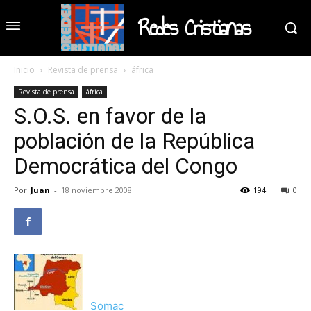
Redes Cristianas
Inicio
Revista de prensa
áfrica
Revista de prensa
áfrica
S.O.S. en favor de la
población de la República
Democrática del Congo
Por
Juan
-
18 noviembre 2008
194
0
Somac