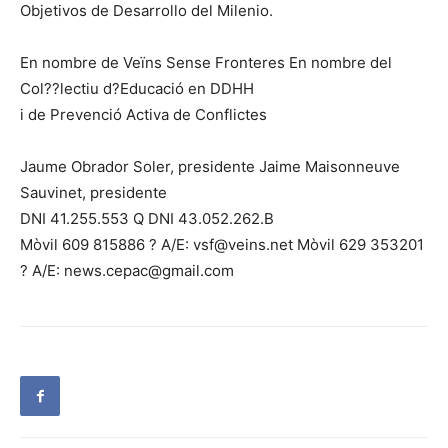
Objetivos de Desarrollo del Milenio.
En nombre de Veïns Sense Fronteres En nombre del
Col??lectiu d?Educació en DDHH
i de Prevenció Activa de Conflictes
Jaume Obrador Soler, presidente Jaime Maisonneuve
Sauvinet, presidente
DNI 41.255.553 Q DNI 43.052.262.B
Mòvil 609 815886 ? A/E: vsf@veins.net Mòvil 629 353201
? A/E: news.cepac@gmail.com