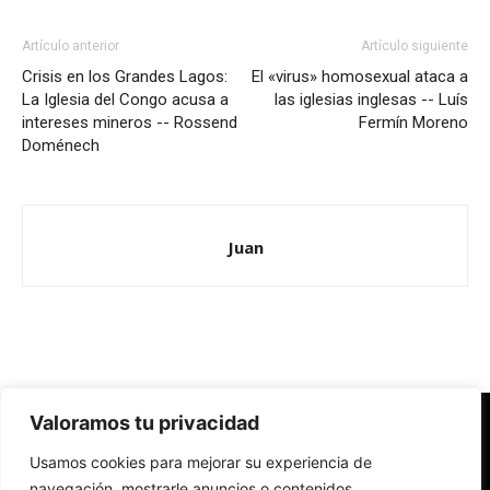
Artículo anterior
Artículo siguiente
Crisis en los Grandes Lagos:
El «virus» homosexual ataca a
La Iglesia del Congo acusa a
las iglesias inglesas -- Luís
intereses mineros -- Rossend
Fermín Moreno
Doménech
Juan
Valoramos tu privacidad
Redes Cristianas
Usamos cookies para mejorar su experiencia de
Una mirada alternativa sobre la Iglesia católica y la sociedad
- Colectivos de Redes Cristianas
navegación, mostrarle anuncios o contenidos