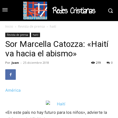
Redes Cristianas
Inicio
Revista de prensa
haití
Revista de prensa
haití
Sor Marcella Catozza: «Haití
va hacia el abismo»
Por
Juan
-
25 diciembre 2018
219
0
América
«En este país no hay futuro para los niños», advierte la