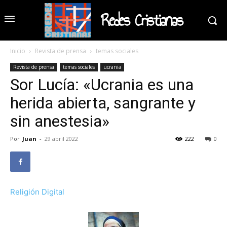
Redes Cristianas
Inicio
Revista de prensa
temas sociales
Revista de prensa
temas sociales
ucrania
Sor Lucía: «Ucrania es una
herida abierta, sangrante y
sin anestesia»
Por
Juan
-
29 abril 2022
222
0
Religión Digital