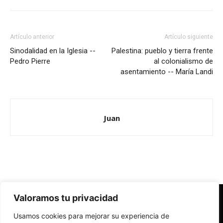
Artículo anterior
Artículo siguiente
Sinodalidad en la Iglesia --
Palestina: pueblo y tierra frente
Pedro Pierre
al colonialismo de
asentamiento -- María Landi
Juan
Valoramos tu privacidad
Redes Cristianas
Usamos cookies para mejorar su experiencia de
Una mirada alternativa sobre la Iglesia católica y la sociedad