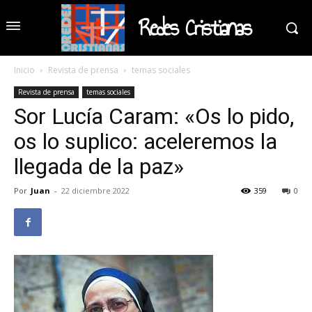
Redes Cristianas
Inicio
Revista de prensa
temas sociales
Revista de prensa
temas sociales
Sor Lucía Caram: «Os lo pido,
os lo suplico: aceleremos la
llegada de la paz»
Por
Juan
-
22 diciembre 2022
359
0