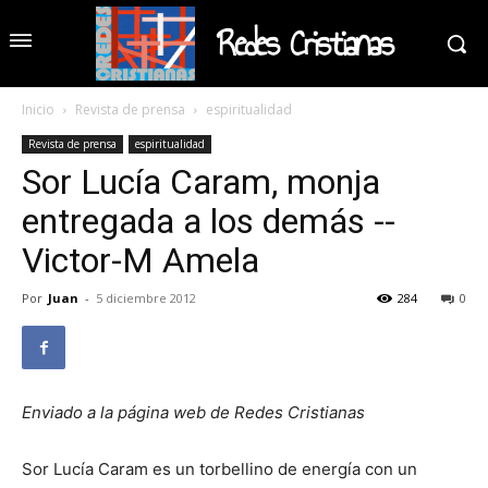
Redes Cristianas
Inicio
Revista de prensa
espiritualidad
Revista de prensa
espiritualidad
Sor Lucía Caram, monja
entregada a los demás --
Victor-M Amela
Por
Juan
-
5 diciembre 2012
284
0
Enviado a la página web de Redes Cristianas
Sor Lucía Caram es un torbellino de energía con un