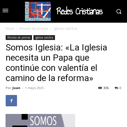
Redes Cristianas
Inicio
Revista de prensa
iglesia catolica
Revista de prensa
iglesia catolica
Somos Iglesia: «La Iglesia
necesita un Papa que
continúe con valentía el
camino de la reforma»
Por
Juan
-
1 mayo 2025
336
0