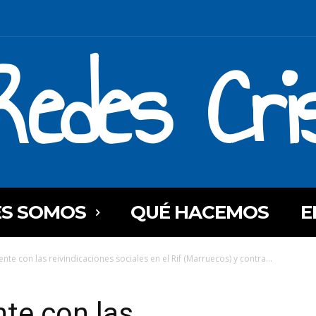
Redes Cri
ES SOMOS
QUÉ HACEMOS
E
nte con las reivindicaciones sociales en el Rif (Marruecos) y contra...
nte con las