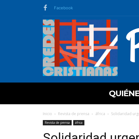
Facebook
QUIÉN
Inicio
Revista de prensa
áfrica
Solidaridad urge
Revista de prensa
áfrica
Solidaridad urge