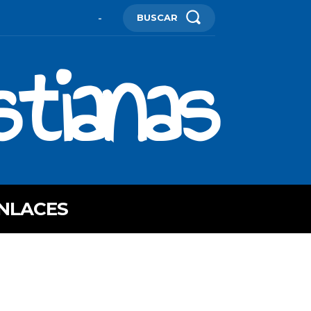
BUSCAR
-
stianas
NLACES