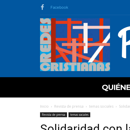
Facebook
QUIÉN
Inicio
Revista de prensa
temas sociales
Solida
Revista de prensa
temas sociales
Solidaridad con 