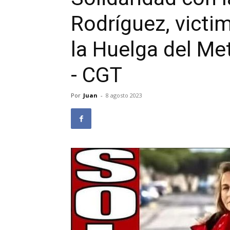
Rodríguez, victim
la Huelga del Me
- CGT
Por
Juan
-
8 agosto 2023