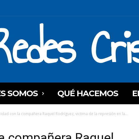
Redes Cri
ES SOMOS
QUÉ HACEMOS
E
ridad con la compañera Raquel Rodríguez, victima de la represión en la...
la compañera Raquel