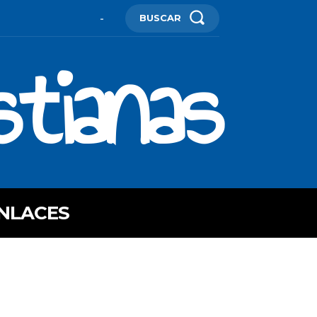
BUSCAR
-
stianas
NLACES