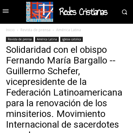
Redes Cristianas
Inicio
Revista de prensa
América Latina
Revista de prensa
América Latina
iglesia catolica
Solidaridad con el obispo
Fernando María Bargallo --
Guillermo Schefer,
vicepresidente de la
Federación Latinoamericana
para la renovación de los
minsiterios. Movimiento
Internacional de sacerdotes