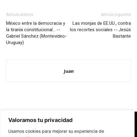
Artículo anterior
Artículo siguiente
México entre la democracia y
Las monjas de EE.UU., contra
la tiranía constitucional… --
los recortes sociales -- Jesús
Gabriel Sánchez (Montevideo-
Bastante
Uruguay)
Juan
Valoramos tu privacidad
Redes Cristianas
Usamos cookies para mejorar su experiencia de
Una mirada alternativa sobre la Iglesia católica y la sociedad
- Colectivos de Redes Cristianas