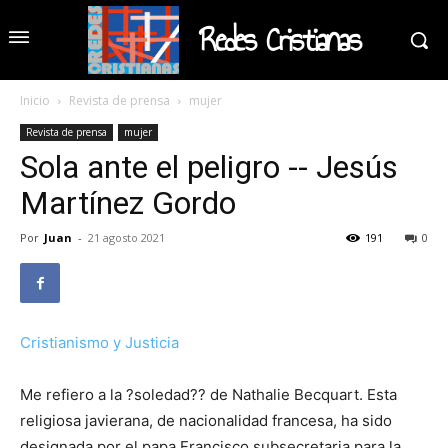
Redes Cristianas
Inicio
Revista de prensa
mujer
Revista de prensa
mujer
Sola ante el peligro -- Jesús
Martínez Gordo
Por
Juan
-
21 agosto 2021
191
0
Cristianismo y Justicia
Me refiero a la ?soledad?? de Nathalie Becquart. Esta
religiosa javierana, de nacionalidad francesa, ha sido
designada por el papa Francisco subsecretaria para la