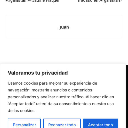
Afganistán -- Jaume Flaquer
fracasó en Afganistán?
Juan
Valoramos tu privacidad
Redes Cristianas
Usamos cookies para mejorar su experiencia de
Una mirada alternativa sobre la Iglesia católica y la sociedad
- Colectivos de Redes Cristianas
navegación, mostrarle anuncios o contenidos
personalizados y analizar nuestro tráfico. Al hacer clic en
“Aceptar todo” usted da su consentimiento a nuestro uso
de las cookies.
Personalizar
Rechazar todo
Aceptar todo