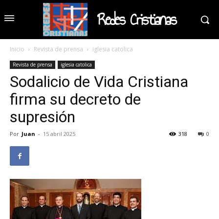
Redes Cristianas
Inicio
Revista de prensa
iglesia catolica
Revista de prensa
iglesia catolica
Sodalicio de Vida Cristiana
firma su decreto de
supresión
Por
Juan
-
15 abril 2025
318
0