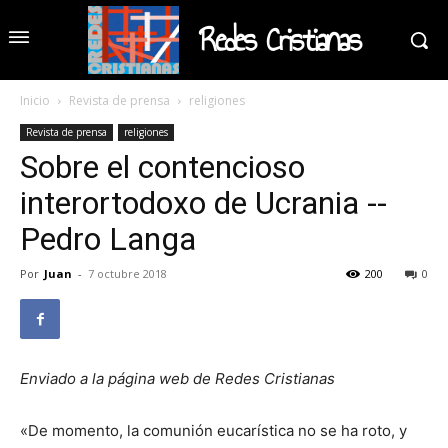
Redes Cristianas
Inicio
Revista de prensa
religiones
Revista de prensa
religiones
Sobre el contencioso
interortodoxo de Ucrania --
Pedro Langa
Por
Juan
-
7 octubre 2018
200
0
Enviado a la página web de Redes Cristianas
«De momento, la comunión eucarística no se ha roto, y