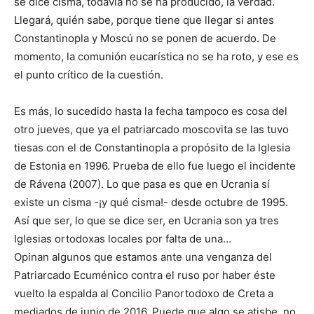
se dice cisma, todavía no se ha producido, la verdad.
Llegará, quién sabe, porque tiene que llegar si antes
Constantinopla y Moscú no se ponen de acuerdo. De
momento, la comunión eucarística no se ha roto, y ese es
el punto crítico de la cuestión.
Es más, lo sucedido hasta la fecha tampoco es cosa del
otro jueves, que ya el patriarcado moscovita se las tuvo
tiesas con el de Constantinopla a propósito de la Iglesia
de Estonia en 1996. Prueba de ello fue luego el incidente
de Rávena (2007). Lo que pasa es que en Ucrania sí
existe un cisma -¡y qué cisma!- desde octubre de 1995.
Así que ser, lo que se dice ser, en Ucrania son ya tres
Iglesias ortodoxas locales por falta de una…
Opinan algunos que estamos ante una venganza del
Patriarcado Ecuménico contra el ruso por haber éste
vuelto la espalda al Concilio Panortodoxo de Creta a
mediados de junio de 2016. Puede que algo se atisbe, no