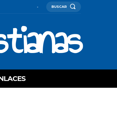
BUSCAR
-
stianas
NLACES