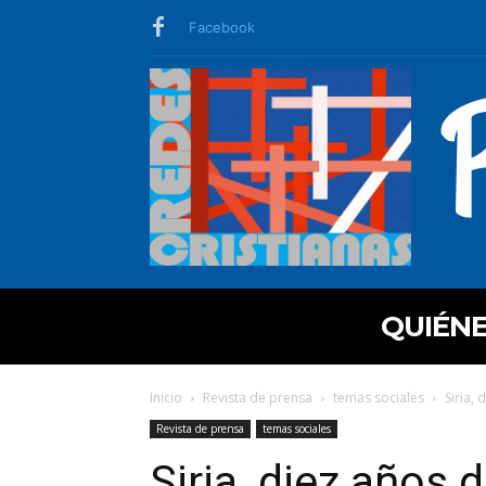
Facebook
QUIÉN
Inicio
Revista de prensa
temas sociales
Siria,
Revista de prensa
temas sociales
Siria, diez años 