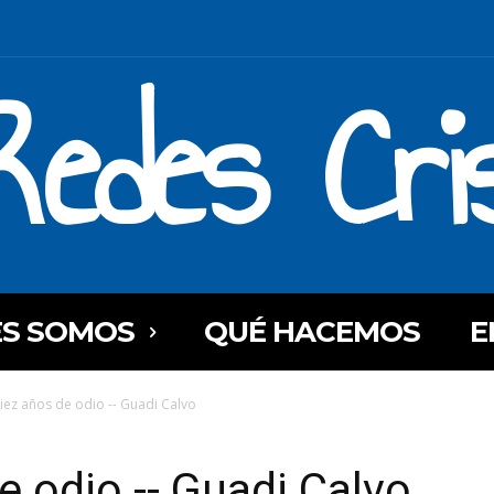
Redes Cri
ES SOMOS
QUÉ HACEMOS
E
 diez años de odio -- Guadi Calvo
de odio -- Guadi Calvo