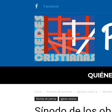
Facebook
QUIÉN
Inicio
Revista de prensa
iglesia catolica
Sínodo
Revista de prensa
iglesia catolica
Sínodo de los ob