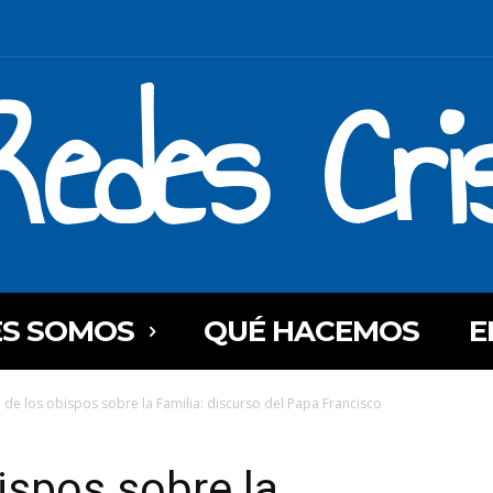
Redes Cri
ES SOMOS
QUÉ HACEMOS
E
 de los obispos sobre la Familia: discurso del Papa Francisco
ispos sobre la