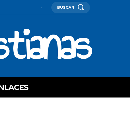
BUSCAR
-
stianas
NLACES