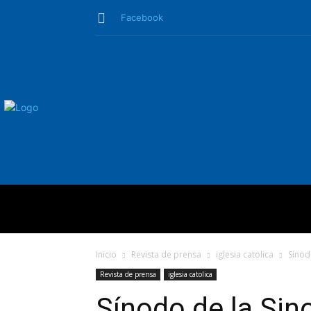
Facebook
QUIÉNES SO
Inicio
Revista de prensa
iglesia catolica
Sínod
Revista de prensa
iglesia catolica
Sínodo de la Sin