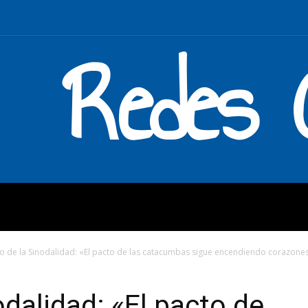
Redes C
MOS
QUÉ HACEMOS
ENLAC
o de la Sinodalidad: «El pacto de las catacumbas sigue encendiendo corazone
odalidad: «El pacto de