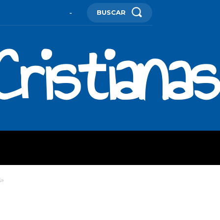
BUSCAR
-
ristianas
ES
MORE
s»