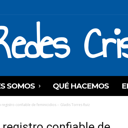
Redes Cri
ES SOMOS
QUÉ HACEMOS
E
 registro confiable de feminicidios -- Gladis Torres Ruiz
 registro confiable de