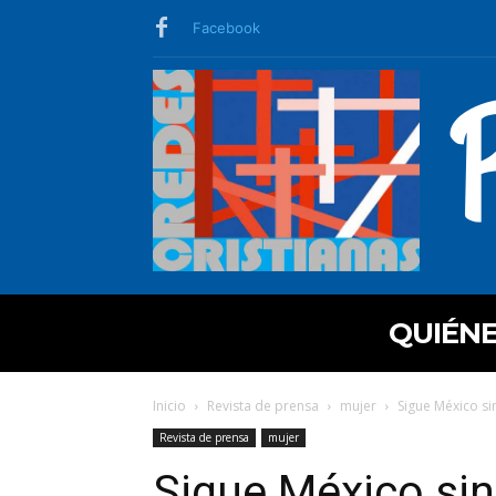
Facebook
QUIÉN
Inicio
Revista de prensa
mujer
Sigue México sin
Revista de prensa
mujer
Sigue México sin