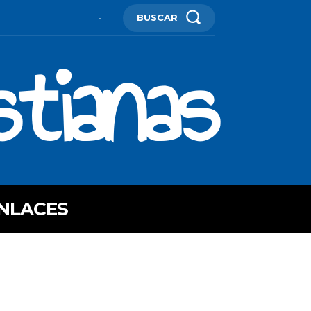
BUSCAR
-
stianas
NLACES