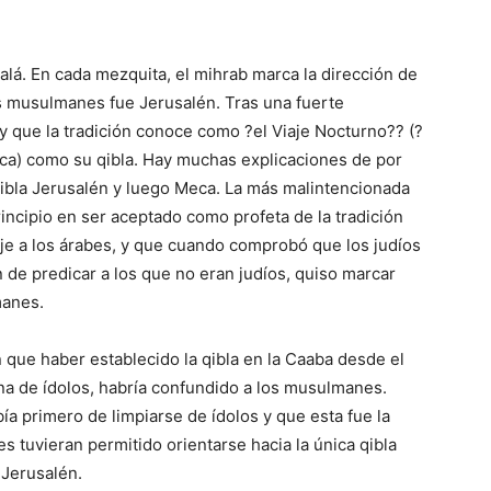
zalá. En cada mezquita, el mihrab marca la dirección de
los musulmanes fue Jerusalén. Tras una fuerte
 que la tradición conoce como ?el Viaje Nocturno?? (?
eca) como su qibla. Hay muchas explicaciones de por
bla Jerusalén y luego Meca. La más malintencionada
ncipio en ser aceptado como profeta de la tradición
aje a los árabes, y que cuando comprobó que los judíos
n de predicar a los que no eran judíos, quiso marcar
manes.
 que haber establecido la qibla en la Caaba desde el
na de ídolos, habría confundido a los musulmanes.
bía primero de limpiarse de ídolos y que esta fue la
 tuvieran permitido orientarse hacia la única qibla
 Jerusalén.