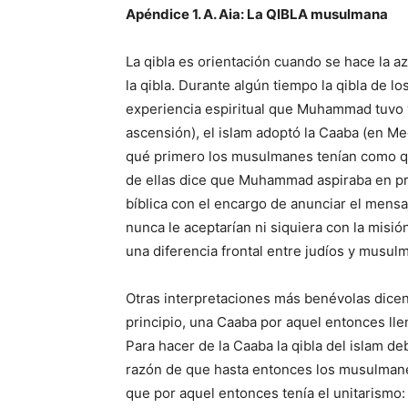
Apéndice 1. A. Aia: La QIBLA musulmana
La qibla es orientación cuando se hace la a
la qibla. Durante algún tiempo la qibla de 
experiencia espiritual que Muhammad tuvo y
ascensión), el islam adoptó la Caaba (en M
qué primero los musulmanes tenían como qi
de ellas dice que Muhammad aspiraba en pri
bíblica con el encargo de anunciar el mens
nunca le aceptarían ni siquiera con la misió
una diferencia frontal entre judíos y musul
Otras interpretaciones más benévolas dicen
principio, una Caaba por aquel entonces lle
Para hacer de la Caaba la qibla del islam de
razón de que hasta entonces los musulmanes
que por aquel entonces tenía el unitarismo: