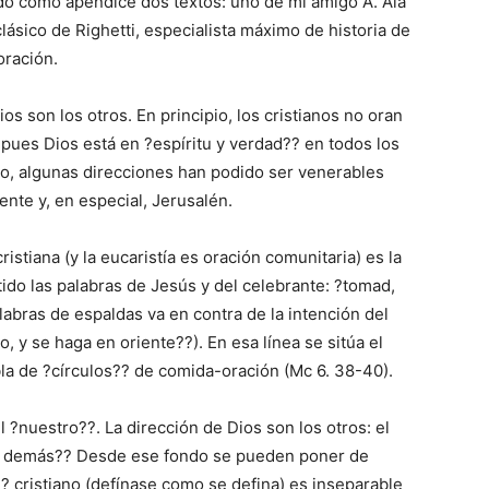
ndo como apéndice dos textos: uno de mi amigo A. Aia
lásico de Righetti, especialista máximo de historia de
 oración.
ios son los otros. En principio, los cristianos no oran
, pues Dios está en ?espíritu y verdad?? en todos los
o, algunas direcciones han podido ser venerables
ente y, en especial, Jerusalén.
ristiana (y la eucaristía es oración comunitaria) es la
tido las palabras de Jesús y del celebrante: ?tomad,
bras de espaldas va en contra de la intención del
, y se haga en oriente??). En esa línea se sitúa el
abla de ?círculos?? de comida-oración (Mc 6. 38-40).
el ?nuestro??. La dirección de Dios son los otros: el
os demás?? Desde ese fondo se pueden poner de
?? cristiano (defínase como se defina) es inseparable