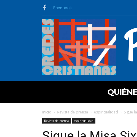
Facebook
QUIÉN
Inicio
Revista de prensa
espiritualidad
Sigue la
Revista de prensa
espiritualidad
Sigue la Misa Six