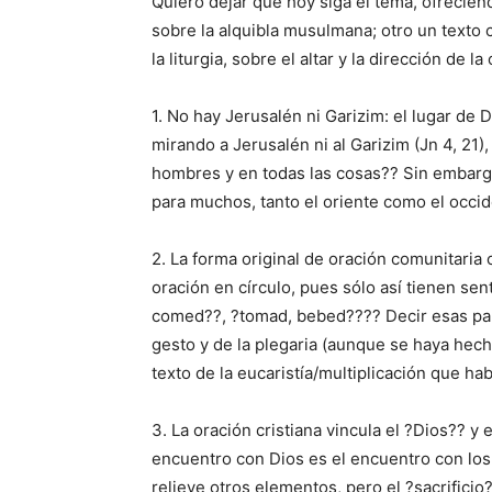
Quiero dejar que hoy siga el tema, ofrecie
sobre la alquibla musulmana; otro un texto c
la liturgia, sobre el altar y la dirección de la
1. No hay Jerusalén ni Garizim: el lugar de D
mirando a Jerusalén ni al Garizim (Jn 4, 21)
hombres y en todas las cosas?? Sin embarg
para muchos, tanto el oriente como el occid
2. La forma original de oración comunitaria c
oración en círculo, pues sólo así tienen sen
comed??, ?tomad, bebed???? Decir esas pala
gesto y de la plegaria (aunque se haya hecho
texto de la eucaristía/multiplicación que h
3. La oración cristiana vincula el ?Dios?? y 
encuentro con Dios es el encuentro con l
relieve otros elementos, pero el ?sacrificio