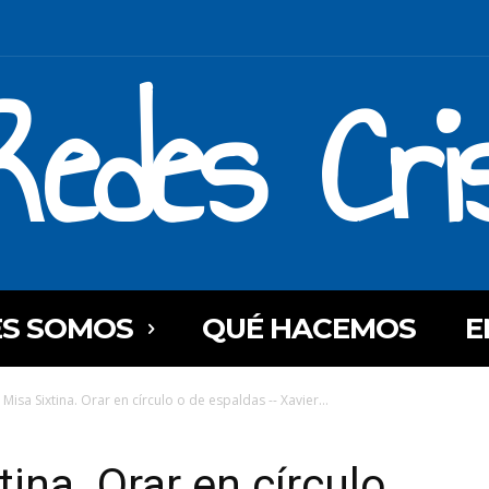
Redes Cri
ES SOMOS
QUÉ HACEMOS
E
 Misa Sixtina. Orar en círculo o de espaldas -- Xavier...
tina. Orar en círculo