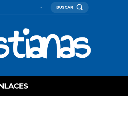
BUSCAR
-
stianas
NLACES