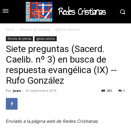
Redes Cristianas
Inicio
Revista de prensa
iglesia catolica
Revista de prensa
iglesia catolica
Siete preguntas (Sacerd.
Caelib. nº 3) en busca de
respuesta evangélica (IX) --
Rufo González
Por
Juan
-
23 septiembre 2019
285
0
Enviado a la página web de Redes Cristianas