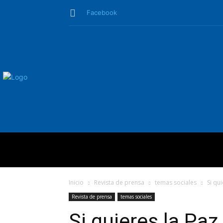
Facebook
QUIÉNES SO
Inicio
Revista de prensa
temas sociales
Si qu
Revista de prensa
temas sociales
Si quieres la Paz,