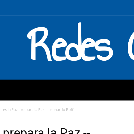
Redes C
MOS
QUÉ HACEMOS
ENLAC
ieres la Paz, prepara la Paz -- Leonardo Boff
 prepara la Paz --