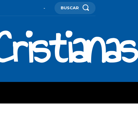
BUSCAR
-
ristianas
ES
MORE