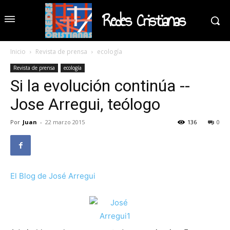
Redes Cristianas
Inicio
Revista de prensa
ecología
Revista de prensa
ecología
Si la evolución continúa --
Jose Arregui, teólogo
Por
Juan
-
22 marzo 2015
136
0
El Blog de José Arregui