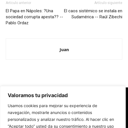
Artículo anterior
Artículo siguiente
El Papa en Nápoles: ?Una
El caos sistémico se instala en
sociedad corrupta apesta?? --
Sudamérica -- Raúl Zibechi
Pablo Ordaz
Juan
Valoramos tu privacidad
Redes Cristianas
Usamos cookies para mejorar su experiencia de
Una mirada alternativa sobre la Iglesia católica y la sociedad
- Colectivos de Redes Cristianas
navegación, mostrarle anuncios o contenidos
personalizados y analizar nuestro tráfico. Al hacer clic en
“Aceptar todo” usted da su consentimiento a nuestro uso