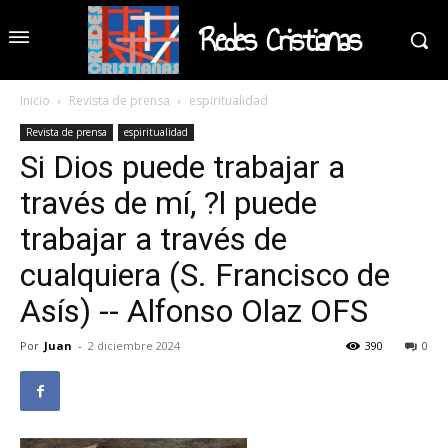
Redes Cristianas
Inicio
Revista de prensa
espiritualidad
Revista de prensa
espiritualidad
Si Dios puede trabajar a
través de mí, ?l puede
trabajar a través de
cualquiera (S. Francisco de
Asís) -- Alfonso Olaz OFS
Por
Juan
-
2 diciembre 2024
390
0