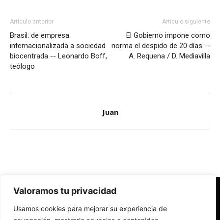
Artículo anterior
Artículo siguiente
Brasil: de empresa
El Gobierno impone como
internacionalizada a sociedad
norma el despido de 20 días --
biocentrada -- Leonardo Boff,
A. Requena / D. Mediavilla
teólogo
Juan
Valoramos tu privacidad
Redes Cristianas
Usamos cookies para mejorar su experiencia de
Una mirada alternativa sobre la Iglesia católica y la sociedad
- Colectivos de Redes Cristianas