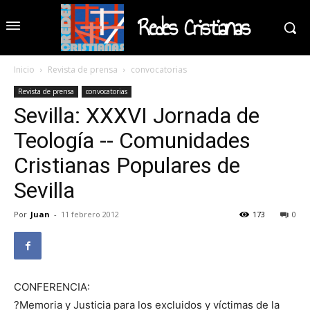
Redes Cristianas
Inicio
Revista de prensa
convocatorias
Revista de prensa
convocatorias
Sevilla: XXXVI Jornada de
Teología -- Comunidades
Cristianas Populares de
Sevilla
Por
Juan
-
11 febrero 2012
173
0
CONFERENCIA:
?Memoria y Justicia para los excluidos y víctimas de la