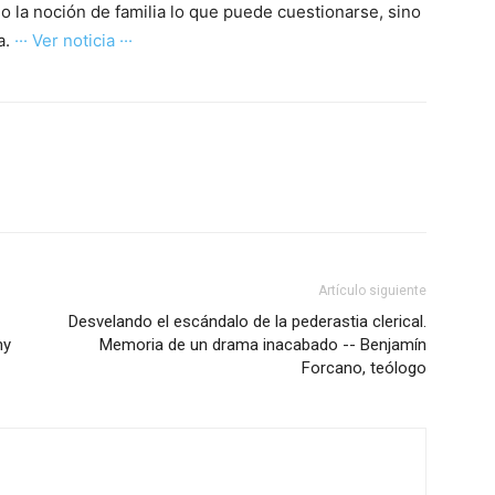
lo la noción de familia lo que puede cuestionarse, sino
a.
··· Ver noticia ···
Artículo siguiente
Desvelando el escándalo de la pederastia clerical.
my
Memoria de un drama inacabado -- Benjamín
Forcano, teólogo