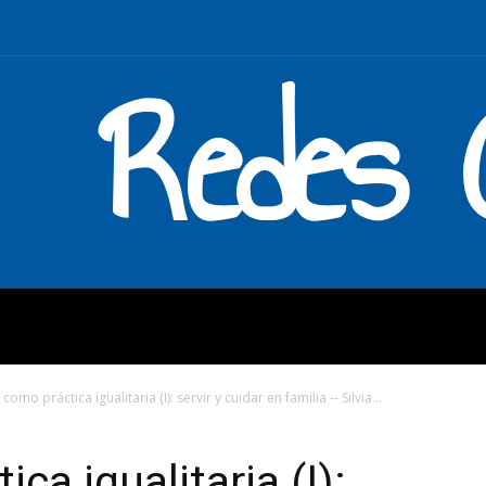
Redes C
MOS
QUÉ HACEMOS
ENLAC
 como práctica igualitaria (I): servir y cuidar en familia -- Silvia...
ca igualitaria (I):