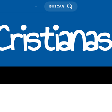
BUSCAR
-
ristianas
ES
MORE