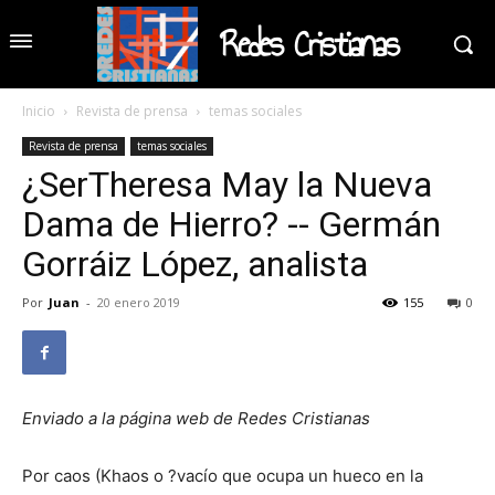
Redes Cristianas
Inicio
Revista de prensa
temas sociales
Revista de prensa
temas sociales
¿SerTheresa May la Nueva
Dama de Hierro? -- Germán
Gorráiz López, analista
Por
Juan
-
20 enero 2019
155
0
Enviado a la página web de Redes Cristianas
Por caos (Khaos o ?vacío que ocupa un hueco en la