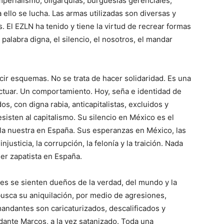
mperialismo, oligarquías, burguesías gerenciales,
ello se lucha. Las armas utilizadas son diversas y
. El EZLN ha tenido y tiene la virtud de recrear formas
 palabra digna, el silencio, el nosotros, el mandar
ir esquemas. No se trata de hacer solidaridad. Es una
actuar. Un comportamiento. Hoy, seña e identidad de
os, con digna rabia, anticapitalistas, excluidos y
sisten al capitalismo. Su silencio en México es el
la nuestra en España. Sus esperanzas en México, las
justicia, la corrupción, la felonía y la traición. Nada
er zapatista en España.
nes se sienten dueños de la verdad, del mundo y la
busca su aniquilación, por medio de agresiones,
andantes son caricaturizados, descalificados y
ante Marcos, a la vez satanizado. Toda una