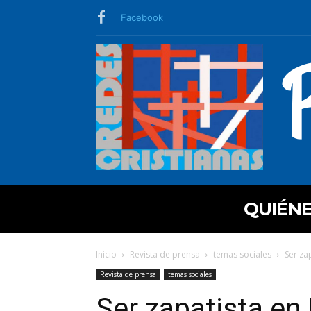
Facebook
QUIÉN
Inicio
Revista de prensa
temas sociales
Ser za
Revista de prensa
temas sociales
Ser zapatista en