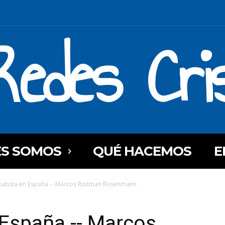
Redes Cri
ES SOMOS
QUÉ HACEMOS
E
patista en España -- Marcos Roitman Rosenmann
 España -- Marcos