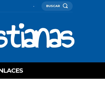
BUSCAR
-
stianas
NLACES