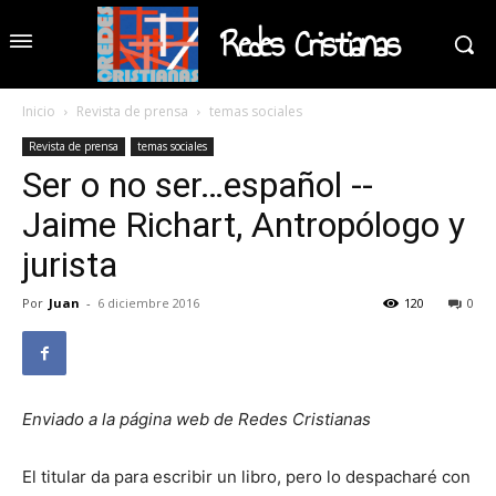
Redes Cristianas
Inicio
Revista de prensa
temas sociales
Revista de prensa
temas sociales
Ser o no ser…español --
Jaime Richart, Antropólogo y
jurista
Por
Juan
-
6 diciembre 2016
120
0
Enviado a la página web de Redes Cristianas
El titular da para escribir un libro, pero lo despacharé con