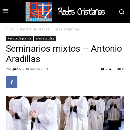
Redes Cristianas
Inicio
Revista de prensa
iglesia catolica
Revista de prensa
iglesia catolica
Seminarios mixtos -- Antonio
Aradillas
Por
Juan
-
18 marzo 2023
294
0