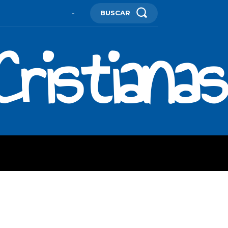
BUSCAR
-
ristianas
ES
MORE