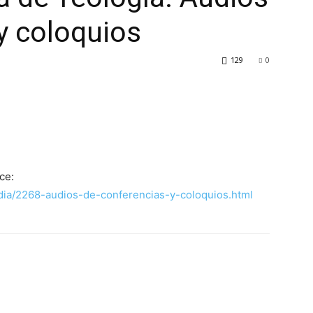
y coloquios
129
0
ce:
dia/2268-audios-de-conferencias-y-coloquios.html