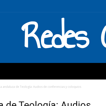
Redes C
MOS
QUÉ HACEMOS
ENLAC
 andaluza de Teología: Audios de conferencias y coloquios
 de Teología: Audios