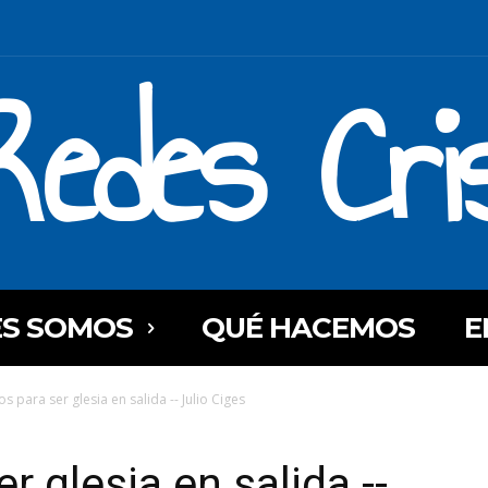
Redes Cri
ES SOMOS
QUÉ HACEMOS
E
os para ser glesia en salida -- Julio Ciges
r glesia en salida --