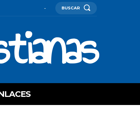
BUSCAR
-
stianas
NLACES